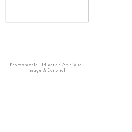
© Axelle Emden / Tous droits réservés
Photographie - Direction Artistique -
Image & Editorial
© Axelle Emden | ALL RIGHTS RESERVED
SIRET N°
508 573 060 00011