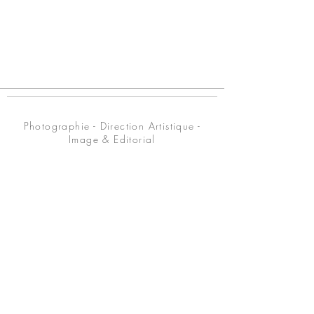
© Axelle Emden / Tous droits réservés
Photographie - Direction Artistique -
Image & Editorial
© Axelle Emden | ALL RIGHTS RESERVED
SIRET N°
508 573 060 00011
Website by my hands and eyes