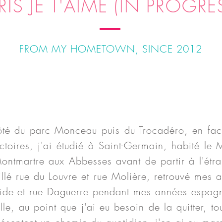
RIS JE T'AIME (IN PROGRE
FROM MY HOMETOWN, SINCE 2012
-côté du parc Monceau puis du Trocadéro, en face
ctoires, j'ai étudié à Saint-Germain, habité le
M
ntmartre aux Abbesses avant de partir à l'étra
aillé rue du Louvre et rue Molière, retrouvé mes
acide et rue Daguerre pendant mes années espagno
lle, au point que j'ai eu besoin de la quitter, to