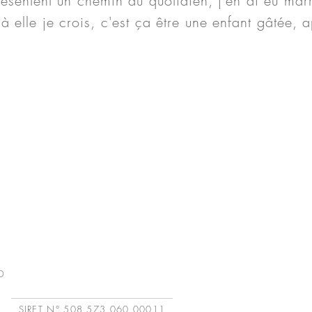
ésentent un chemin du quotidien, j'en ai eu marre
à elle je crois, c'est ça être une enfant gâtée, 
D
SIRET N° 508 573 060 00011