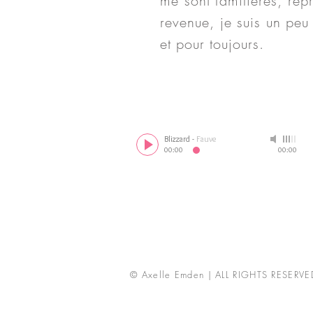
me sont familières, repr
revenue, je suis un peu 
et pour toujours.
Blizzard
-
Fauve
00:00
00:00
© Axelle Emden | ALL RIGHTS RESERVE