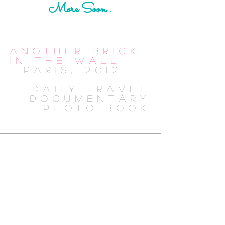
More Soon .
ANOTHER BRICK
IN THE WALL
|
PARIS, 2012
DAILY TRAVEL
DOCUMENTARY
PHOTO BOOK
SOCIÉTÉ
© Axelle Emden / Tous droits réservés
Photographie - Direction Artistique -
Image & Editorial