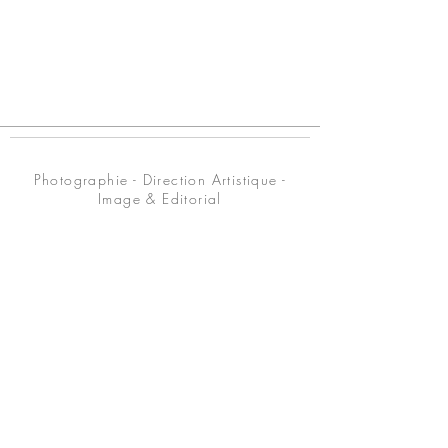
© Axelle Emden / Tous droits réservés
Photographie - Direction Artistique -
Image & Editorial
© Axelle Emden | ALL RIGHTS RESERVED
SIRET N°
508 573 060 00011
Website by my hands and eyes