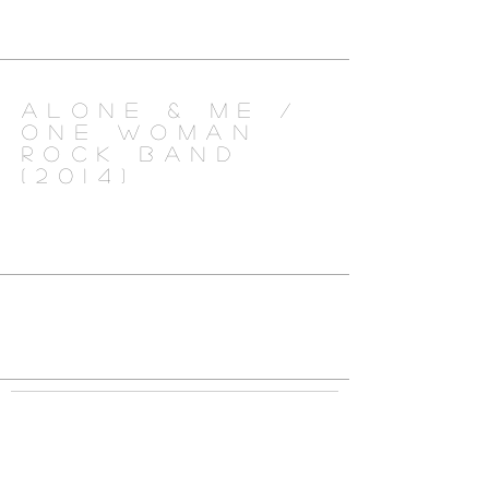
ALONE & ME /
ONE WOMAN
ROCK BAND
(2014)
© Axelle Emden / Tous droits réservés
Photographie - Direction Artistique -
Image & Editorial