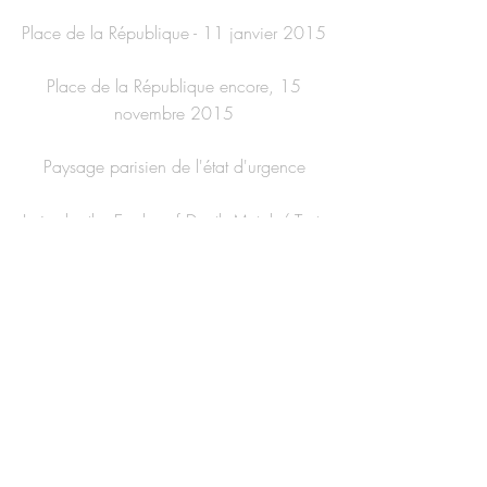
Place de la République - 11
janvier 2015
Place de la République encore, 15
novembre 2015
Paysage parisien de l'état d'urgence
Lyrics by the Eagles of Death Metal / Texts
& photos by A. Emden for the mixed-
media images
FROM C. TO B.
January 7th of 2015. Spontaneous